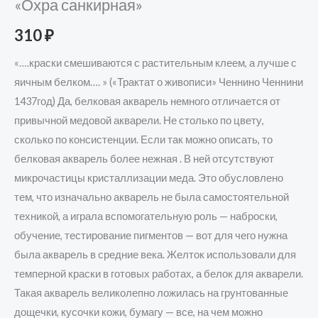
«Охра санкирная»
310
₽
«….краски смешиваются с растительным клеем, а лучше с
яичным белком…. » («Трактат о живописи» Ченнино Ченнини
1437год) Да, белковая акварель немного отличается от
привычной медовой акварели. Не столько по цвету,
сколько по консистенции. Если так можно описать, то
белковая акварель более нежная . В ней отсутствуют
микрочастицы кристаллизации меда. Это обусловлено
тем, что изначально акварель не была самостоятельной
техникой, а играла вспомогательную роль — наброски,
обучение, тестирование пигментов — вот для чего нужна
была акварель в средние века. Желток использовали для
темперной краски в готовых работах, а белок для акварели.
Такая акварель великолепно ложилась на грунтованные
дощечки, кусочки кожи, бумагу — все, на чем можно