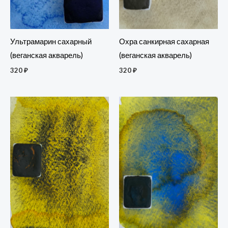
Охра санкирная сахарная
Ультрамарин сахарный
(веганская акварель)
(веганская акварель)
320
₽
320
₽