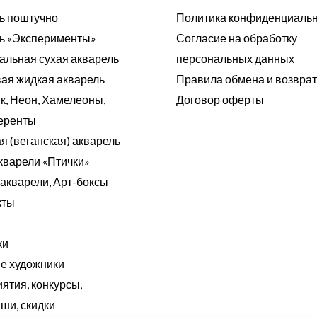
ь поштучно
Политика конфиденциаль
ь «Эксперименты»
Согласие на обработку
альная сухая акварель
персональных данных
ая жидкая акварель
Правила обмена и возвра
к, Неон, Хамелеоны,
Договор оферты
еренты
я (веганская) акварель
кварели «Птички»
акварели, Арт-боксы
кты
ки
 художники
ятия, конкурсы,
ши, скидки