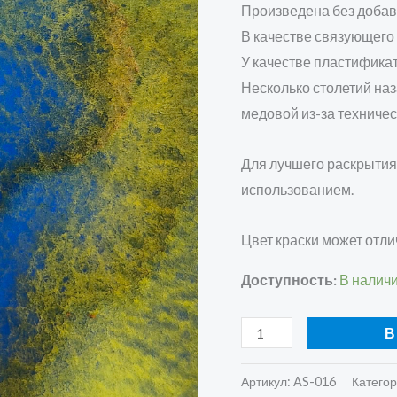
Произведена без добав
В качестве связующего
У качестве пластифика
Несколько столетий на
медовой из-за техничес
Для лучшего раскрытия
использованием.
Цвет краски может отли
Доступность:
В налич
В
Артикул:
AS-016
Катего