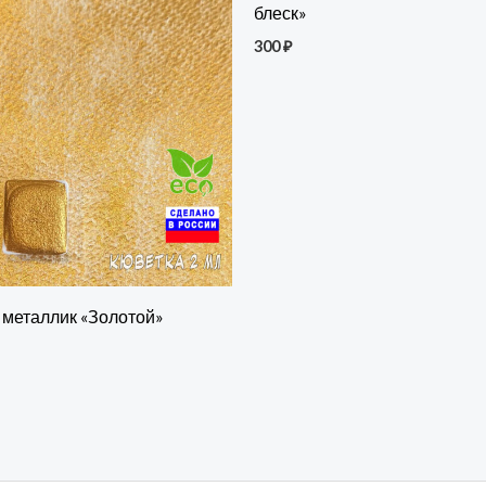
блеск»
300
₽
 металлик «Золотой»