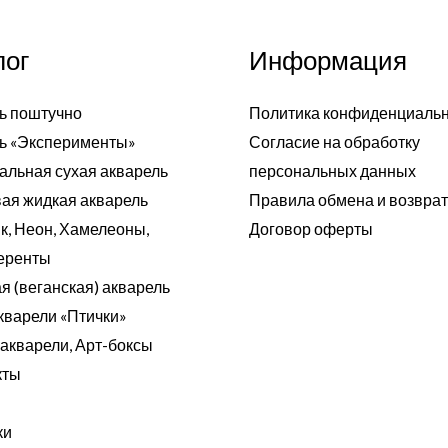
лог
Информация
ь поштучно
Политика конфиденциаль
ь «Эксперименты»
Согласие на обработку
альная сухая акварель
персональных данных
ая жидкая акварель
Правила обмена и возвра
к, Неон, Хамелеоны,
Договор оферты
еренты
я (веганская) акварель
кварели «Птички»
акварели, Арт-боксы
кты
ки