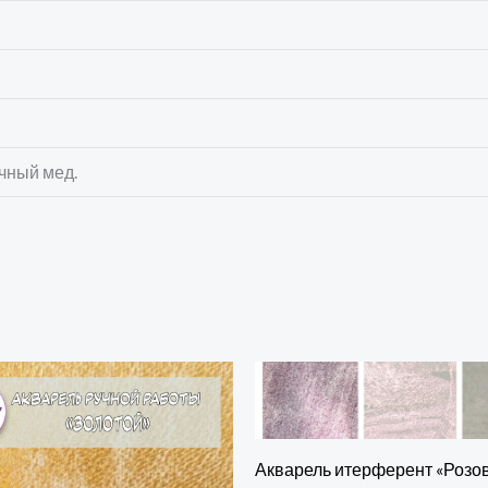
очный мед.
Акварель итерферент «Розо