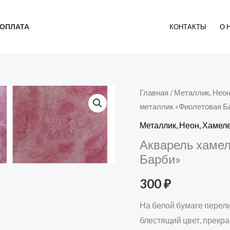
ОПЛАТА
КОНТАКТЫ
О 
Количество
Главная
/
Металлик, Нео
металлик «Фиолетовая Б
товара
Акварель
Металлик, Неон, Хаме
хамелеон
Акварель хамел
металлик
Барби»
"Фиолетовая
300
₽
Барби"
На белой бумаге перел
блестящий цвет, прекра