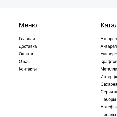
Меню
Ката
Главная
Акварел
Доставка
Акварел
Оплата
Универс
О нас
Крафтов
Контакты
Металли
Интерф
Сахарна
Серия а
Наборы 
Артефа
Пеналы