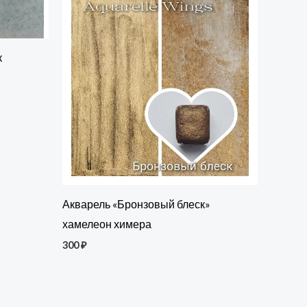
к
Акварель «Бронзовый блеск»
хамелеон химера
300
₽