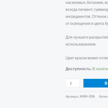
насекомых, ботаники, к
всегда пигмент, гумми
ингредиентов. Оттенок
от освещения и цвета б
Для лучшего раскрытия
использованием.
Цвет краски может отли
Доступность:
В налич
В
Артикул:
AMH-006
Катег