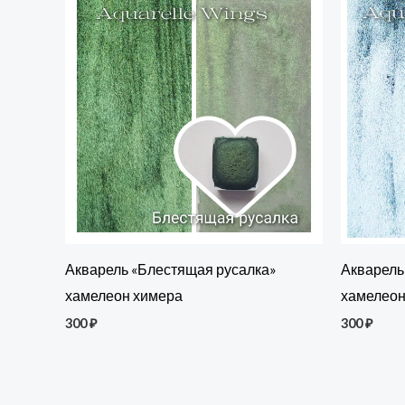
Акварель «Блестящая русалка»
Акварель
хамелеон химера
хамелеон
300
₽
300
₽