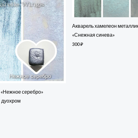
Акварель хамелеон металли
«Снежная синева»
300
₽
 «Нежное серебро»
 дуохром