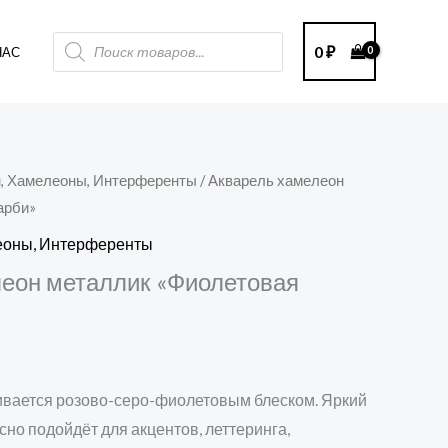
Поиск
0
₽
НАС
товаров
н, Хамелеоны, Интерференты
/ Акварель хамелеон
арби»
леоны, Интерференты
еон металлик «Фиолетовая
ивается розово-серо-фиолетовым блеском. Яркий
сно подойдёт для акцентов, леттеринга,