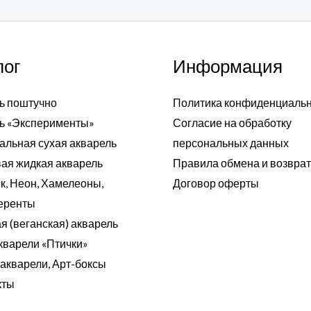
лог
Информация
ь поштучно
Политика конфиденциаль
ь «Эксперименты»
Согласие на обработку
альная сухая акварель
персональных данных
ая жидкая акварель
Правила обмена и возвра
к, Неон, Хамелеоны,
Договор оферты
еренты
я (веганская) акварель
кварели «Птички»
акварели, Арт-боксы
кты