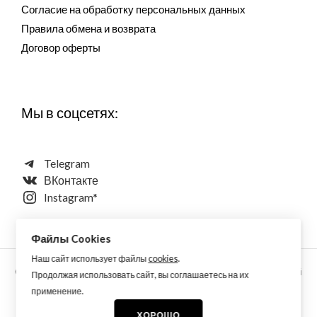
Согласие на обработку персональных данных
Правила обмена и возврата
Договор оферты
Мы в соцсетях:
Telegram
ВКонтакте
Instagram*
Файлы Cookies
Наш сайт использует файлы
cookies
.
Copyright © 2026 Aquarellewings - уникальная акварель ручной
Продолжая использовать сайт, вы соглашаетесь на их
работы по старинным технологиям из растительных,
применение.
минеральных и синтетических пигментов
ХОРОШО