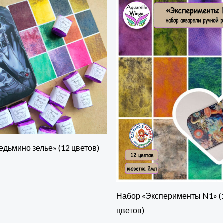
едьмино зелье» (12 цветов)
Набор «Эксперименты N1» (
цветов)