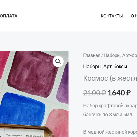
ОПЛАТА
КОНТАКТЫ
О 
Главная
/
Наборы, Арт-б
Первон
Т
Наборы, Арт-боксы
цена
ц
Космос (в жест
составл
1
2100
₽
1640
₽
2100 ₽.
Набор крафтовой аквар
баночки по 3 мл и 5мл.
В медной жестяной кор