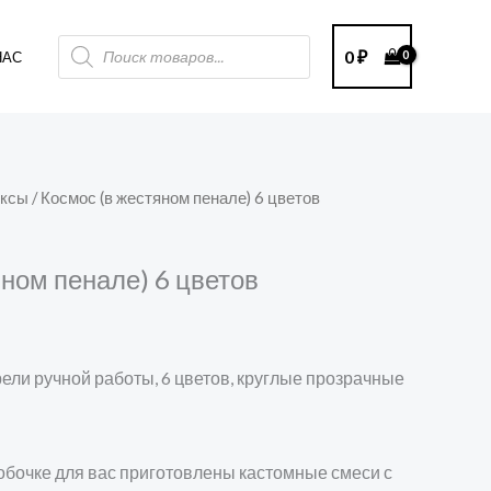
Поиск
0
₽
НАС
товаров
оксы
/ Космос (в жестяном пенале) 6 цветов
ачальная
екущая
ена:
яном пенале) 6 цветов
яла
640 ₽.
ели ручной работы, 6 цветов, круглые прозрачные
обочке для вас приготовлены кастомные смеси с