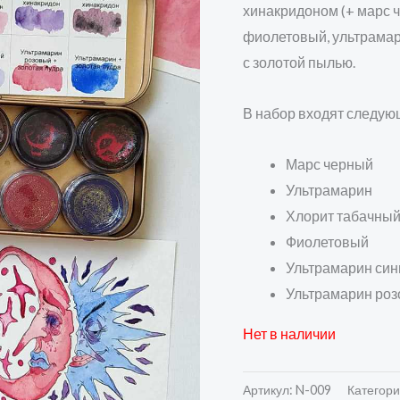
хинакридоном (+ марс ч
фиолетовый, ультрамар
с золотой пылью.
В набор входят следую
Марс черный
Ультрамарин
Хлорит табачны
Фиолетовый
Ультрамарин син
Ультрамарин роз
Нет в наличии
Артикул:
N-009
Категор