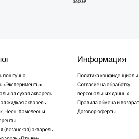
3600
₽
лог
Информация
ь поштучно
Политика конфиденциаль
ь «Эксперименты»
Согласие на обработку
альная сухая акварель
персональных данных
ая жидкая акварель
Правила обмена и возвра
к, Неон, Хамелеоны,
Договор оферты
еренты
я (веганская) акварель
кварели «Птички»