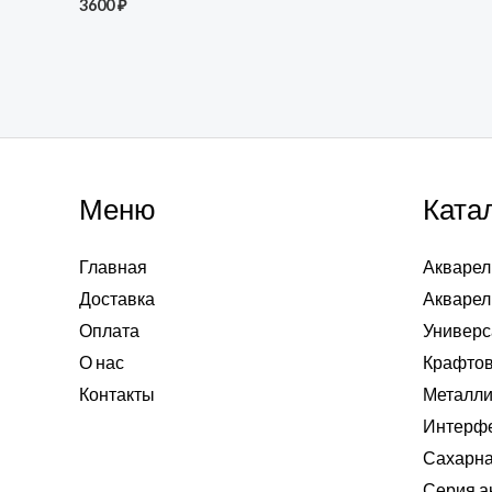
3600
₽
Меню
Ката
Главная
Акварел
Доставка
Акварел
Оплата
Универс
О нас
Крафтов
Контакты
Металли
Интерф
Сахарна
Серия а