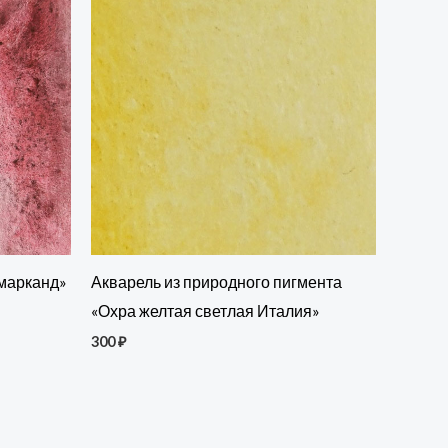
амарканд»
Акварель из природного пигмента
«Охра желтая светлая Италия»
300
₽