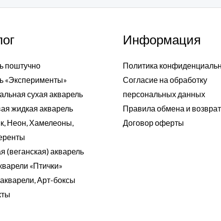
лог
Информация
ь поштучно
Политика конфиденциаль
ь «Эксперименты»
Согласие на обработку
альная сухая акварель
персональных данных
ая жидкая акварель
Правила обмена и возвра
к, Неон, Хамелеоны,
Договор оферты
еренты
я (веганская) акварель
кварели «Птички»
акварели, Арт-боксы
кты