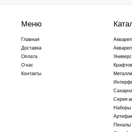
Меню
Ката
Главная
Акварел
Доставка
Акварел
Оплата
Универс
О нас
Крафтов
Контакты
Металли
Интерф
Сахарна
Серия а
Наборы 
Артефа
Пеналы