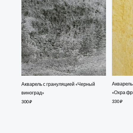
Акварель
Акварель с грануляцией «Черный
«Охра фр
виноград»
330
₽
300
₽