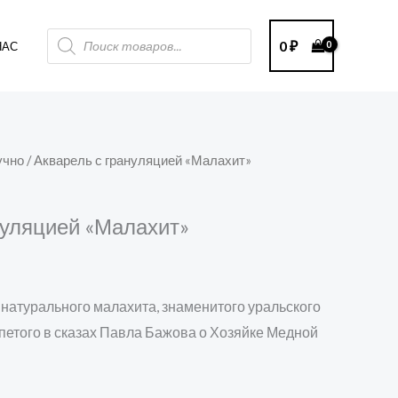
Поиск
0
₽
НАС
товаров
учно
/ Акварель с грануляцией «Малахит»
нуляцией «Малахит»
 натурального малахита, знаменитого уральского
петого в сказах Павла Бажова о Хозяйке Медной