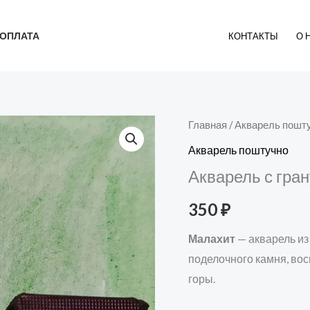
ОПЛАТА
КОНТАКТЫ
О 
Главная
/
Акварель пошт
Акварель поштучно
Акварель с гра
350
₽
Малахит
— акварель из
поделочного камня, вос
горы.