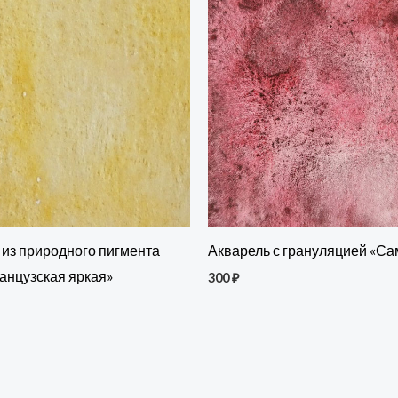
 из природного пигмента
Акварель с грануляцией «С
анцузская яркая»
300
₽