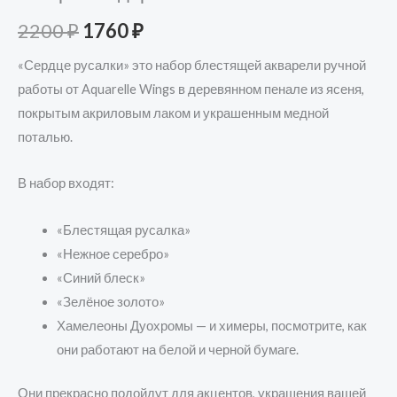
2200
₽
1760
₽
«Сердце русалки» это набор блестящей акварели ручной
работы от Aquarelle Wings в деревянном пенале из ясеня,
покрытым акриловым лаком и украшенным медной
поталью.
В набор входят:
«Блестящая русалка»
«Нежное серебро»
«Синий блеск»
«Зелёное золото»
Хамелеоны Дуохромы — и химеры, посмотрите, как
они работают на белой и черной бумаге.
Они прекрасно подойдут для акцентов, украшения вашей