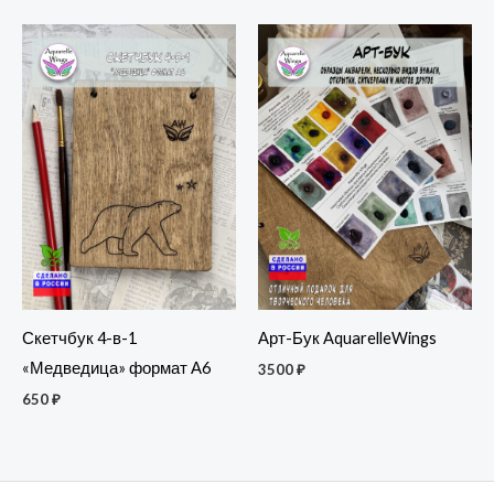
Скетчбук 4-в-1
Арт-Бук AquarelleWings
«Медведица» формат А6
3500
₽
650
₽