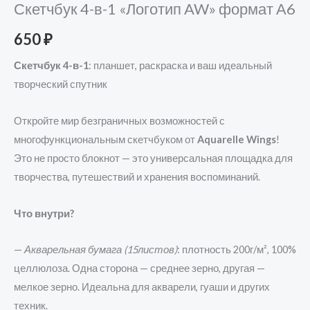
Скетчбук 4-в-1 «Логотип AW» формат А6
650
₽
Скетчбук 4-в-1
: планшет, раскраска и ваш идеальный
творческий спутник
Откройте мир безграничных возможностей с
многофункциональным скетчбуком от
Aquarelle Wings
!
Это не просто блокнот — это универсальная площадка для
творчества, путешествий и хранения воспоминаний.
Что внутри?
—
Акварельная бумага (15листов)
: плотность 200г/м², 100%
целлюлоза. Одна сторона — среднее зерно, другая —
мелкое зерно. Идеальна для акварели, гуаши и других
техник.