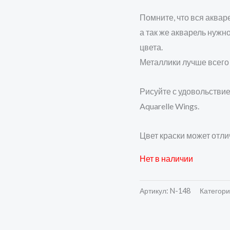
Помните, что вся аквар
а так же акварель нужн
цвета.
Металлики лучше всего
Рисуйте с удовольстви
Aquarelle Wings.
Цвет краски может отли
Нет в наличии
Артикул:
N-148
Категор