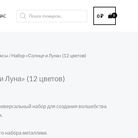
Поиск
0
₽
НАС
товаров
оксы
/ Набор «Солнце и Луна» (12 цветов)
 Луна» (12 цветов)
универсальный набор для создания волшебства
.
го набора металлики.