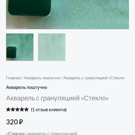
Главная
/
Акварель поштучно
/ Акварель с грануляцией «Стекло»
Акварель поштучно
Акварель с грануляцией «Стекло»
(
1
отзыв клиента)
Рейтинг
1
5.00
из 5 на
320
₽
основе
опроса
пользователя
«
Стекло
» акварель с грануляцией.