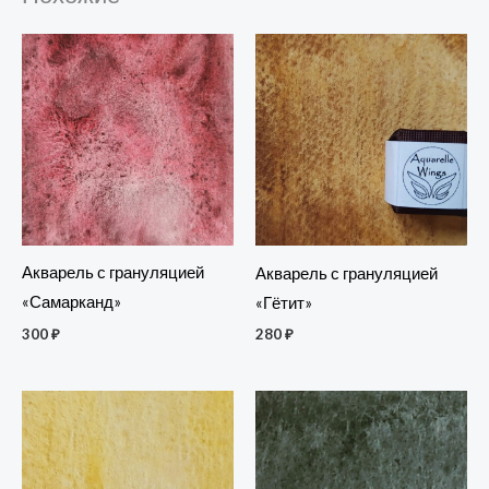
Акварель с грануляцией
Акварель с грануляцией
«Самарканд»
«Гётит»
300
₽
280
₽