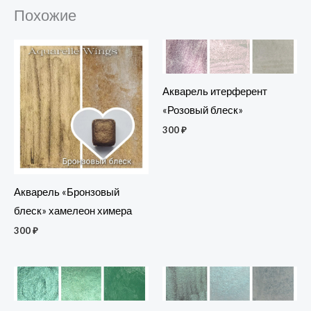
Похожие
Акварель итерферент
«Розовый блеск»
300
₽
Акварель «Бронзовый
блеск» хамелеон химера
300
₽