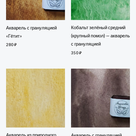
Кобальт зелёный средний
Акварель с грануляцией
(крупный помол) — акварель
«Гётит»
с грануляцией
280
₽
350
₽
Акварель из природного
Акварель с грануляцией