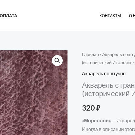
ОПЛАТА
КОНТАКТЫ
О 
Количество
Главная
/
Акварель пошт
(исторический Итальянск
товара
Акварель
Акварель поштучно
с
Акварель с гра
грануляцией
(исторический 
"Мореллон"
320
₽
(исторический
Итальянский
«
Мореллон
» — акварел
пигмент)
Иногда в описании этог