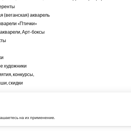
еренты
я (веганская) акварель
кварели «Птички»
акварели, Арт-боксы
кты
ки
 художники
ятия, конкурсы,
ши, скидки
ль ручной работы по
лашаетесь на их применение.
х и синтетических пигментов