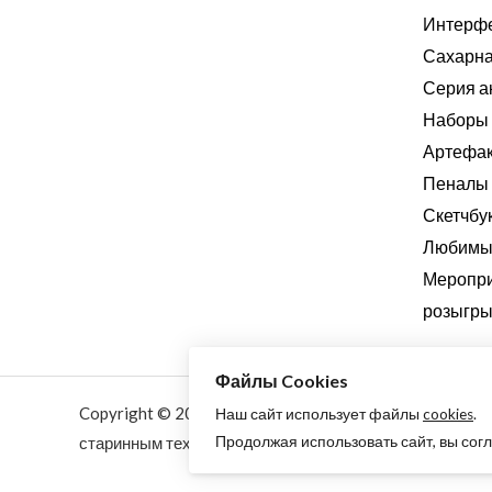
Интерф
Сахарна
Серия а
Наборы 
Артефа
Пеналы
Скетчбу
Любимые
Меропри
розыгры
Файлы Cookies
Copyright © 2026 Aquarellewings - уникальная акваре
Наш сайт использует файлы
cookies
.
Продолжая использовать сайт, вы сог
старинным технологиям из растительных, минеральны