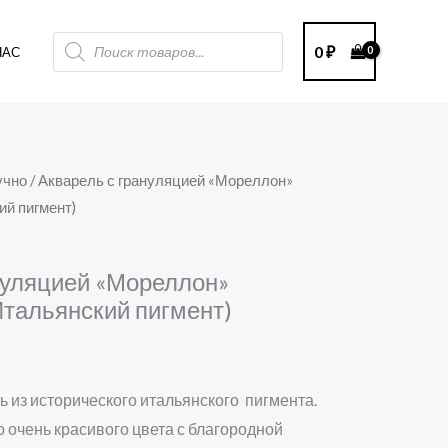
Поиск
0
₽
НАС
товаров
учно
/ Акварель с грануляцией «Мореллон»
ий пигмент)
нуляцией «Мореллон»
Итальянский пигмент)
ь из исторического итальянского пигмента.
о очень красивого цвета с благородной