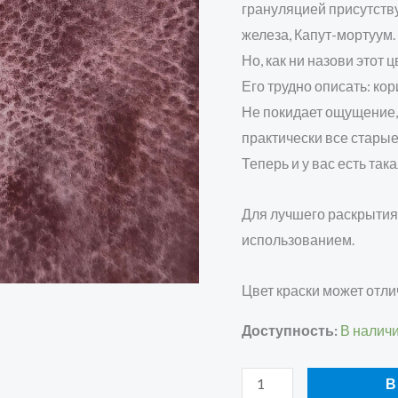
грануляцией присутств
железа, Капут-мортуум.
Но, как ни назови этот
Его трудно описать: к
Не покидает ощущение, ч
практически все стары
Теперь и у вас есть та
Для лучшего раскрытия
использованием.
Цвет краски может отли
Доступность:
В налич
В