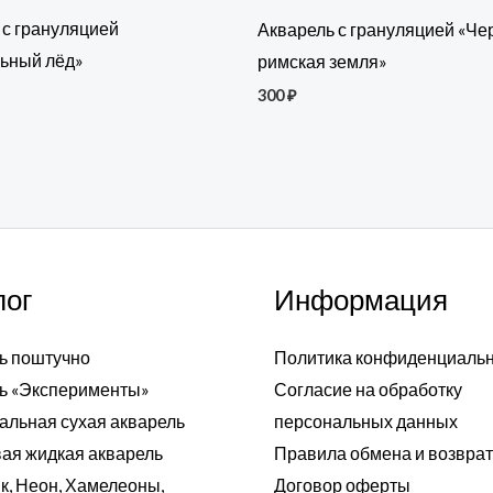
 с грануляцией
Акварель с грануляцией «Че
ьный лёд»
римская земля»
300
₽
лог
Информация
ь поштучно
Политика конфиденциаль
ь «Эксперименты»
Согласие на обработку
альная сухая акварель
персональных данных
ая жидкая акварель
Правила обмена и возвра
к, Неон, Хамелеоны,
Договор оферты